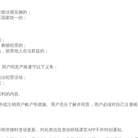
行政法规实施的；
坏国家统一的；
的；
、教唆犯罪的；
攻击，损害他人合法权益的；
性，用户同意严格遵守以下义务：
违法犯罪活动；
统；
权利的内容。
取暂停或注销用户账户等措施。用户充分了解并同意，用户必须对自己注册
上标明并随时变动更新，对此类信息变动研线课堂APP不作特别通知。