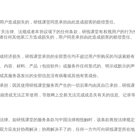
而给用户造成损失的，研线课堂同意承担由此造成损害的赔偿责任。
反有关法律、法规或者本协议项下的任何条款，研线课堂有权视用户的行
者任何其他第三方造成损失的，用户同意承担由此造成损害的赔偿责任。
损害或经济损失，研线课堂承担的全部责任均不超过用户所购买的与该索赔
信息、内容、材料、产品（包括软件）或服务作任何形式的、明示或默示的
课堂或其服务器发出的全部信息没有病毒或其他有害成份。
自己承担；因其使用研线课堂服务而产生的一切后果均由其自己承担，研线
系统崩溃或无法正常使用，导致网上交易无法完成或丢失有关的信息、记
和国法律。如研线课堂的服务条款与中国法律相抵触时，该条款将按法律规
议，双方应友好协商解决；协商解决不了的，任何一方均可向研线课堂所在