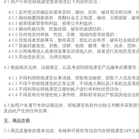
4.1 用户不得在研线课堂发表包含以下内容的言论：
4.1.1 反对宪法所确定的基本原则，煽动、抗拒、破坏宪法和法律、
4.1.2 煽动颠覆国家政权，推翻社会主义制度，煽动、分裂国家，破
4.1.3 损害国家荣誉和利益、损害公共利益的；
4.1.4 煽动民族仇恨、民族歧视，破坏民族团结的；
4.1.5 任何包含对种族、性别、宗教、地域内容等歧视的；
4.1.6 捏造或者歪曲事实，散布谣言，扰乱社会秩序，破坏社会稳定
4.1.7 宣扬封建迷信、邪教、淫秽、色情、赌博、暴力、凶杀、恐怖
4.1.8 公然侮辱他人或者捏造事实诽谤他人的，或者进行其他恶意
4.1.9 其他违反宪法、法律法规的。
4.2 根据相关法律、法规规定，以及考虑到研线课堂产品服务的重要
4.1.1 不得利用研线课堂从事洗钱、窃取商业秘密、窃取个人信息等
4.1.2 不得干扰研线课堂的正常运营，不得侵入网站及计算机信息系
4.1.3 不得利用在研线课堂注册的账户进行牟利性经营活动；
4.1.4 不得发布任何侵犯他人著作权、商标权等知识产权或其他合法
4.3 如用户未遵守本协议规定的，研线课堂有权作出独立判断并采
及由此产生的任何后果。
五、商品交易
5.1 商品及服务的基本信息、价格和可获性等信息均在研线课堂APP