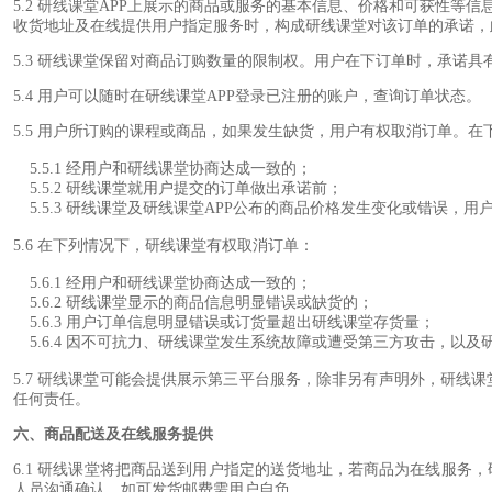
5.2 研线课堂APP上展示的商品或服务的基本信息、价格和可获性
收货地址及在线提供用户指定服务时，构成研线课堂对该订单的承诺，
5.3 研线课堂保留对商品订购数量的限制权。用户在下订单时，承诺
5.4 用户可以随时在研线课堂APP登录已注册的账户，查询订单状态。
5.5 用户所订购的课程或商品，如果发生缺货，用户有权取消订单。
5.5.1 经用户和研线课堂协商达成一致的；
5.5.2 研线课堂就用户提交的订单做出承诺前；
5.5.3 研线课堂及研线课堂APP公布的商品价格发生变化或错误，
5.6 在下列情况下，研线课堂有权取消订单：
5.6.1 经用户和研线课堂协商达成一致的；
5.6.2 研线课堂显示的商品信息明显错误或缺货的；
5.6.3 用户订单信息明显错误或订货量超出研线课堂存货量；
5.6.4 因不可抗力、研线课堂发生系统故障或遭受第三方攻击，以
5.7 研线课堂可能会提供展示第三平台服务，除非另有声明外，研
任何责任。
六、商品配送及在线服务提供
6.1 研线课堂将把商品送到用户指定的送货地址，若商品为在线服务
人员沟通确认，如可发货邮费需用户自负。