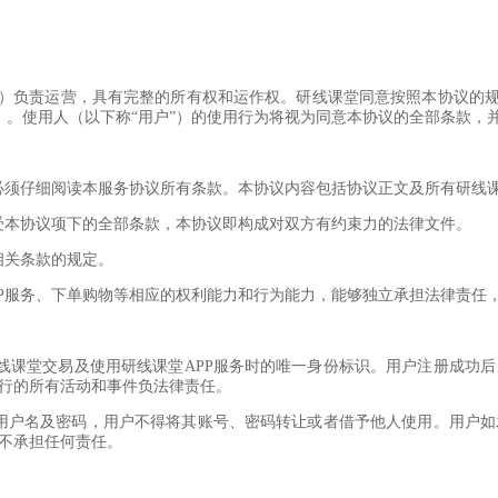
”）负责运营，具有完整的所有权和运作权。研线课堂同意按照本协议的规
”）。使用人（以下称“用户”）的使用行为将视为同意本协议的全部条款
前，必须仔细阅读本服务协议所有条款。本协议内容包括协议正文及所有研
全接受本协议项下的全部条款，本协议即构成对双方有约束力的法律文件。
相关条款的规定。
APP服务、下单购物等相应的权利能力和行为能力，能够独立承担法律责
研线课堂交易及使用研线课堂APP服务时的唯一身份标识。用户注册成
行的所有活动和事件负法律责任。
保存用户名及密码，用户不得将其账号、密码转让或者借予他人使用。用
不承担任何责任。